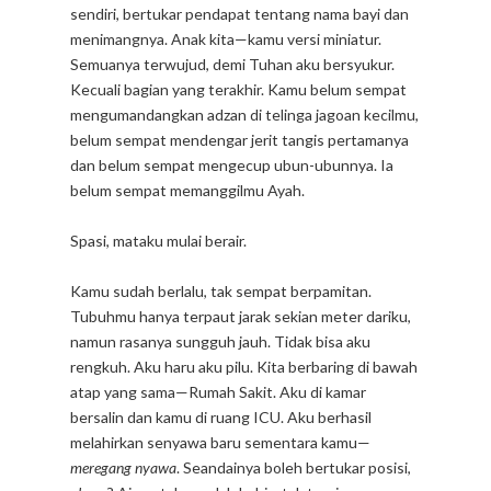
sendiri, bertukar pendapat tentang nama bayi dan
menimangnya. Anak kita—kamu versi miniatur.
Semuanya terwujud, demi Tuhan aku bersyukur.
Kecuali bagian yang terakhir. Kamu belum sempat
mengumandangkan adzan di telinga jagoan kecilmu,
belum sempat mendengar jerit tangis pertamanya
dan belum sempat mengecup ubun-ubunnya. Ia
belum sempat memanggilmu Ayah.
Spasi, mataku mulai berair.
Kamu sudah berlalu, tak sempat berpamitan.
Tubuhmu hanya terpaut jarak sekian meter dariku,
namun rasanya sungguh jauh. Tidak bisa aku
rengkuh. Aku haru aku pilu. Kita berbaring di bawah
atap yang sama—Rumah Sakit. Aku di kamar
bersalin dan kamu di ruang ICU. Aku berhasil
melahirkan senyawa baru sementara kamu—
meregang nyawa
. Seandainya boleh bertukar posisi,