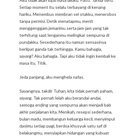
Aku tidak akan lupa masa laluku. Pasti. Tanda seru.
Setiap moment itu selalu terbayang di kenang
hariku. Menembus membran sel otakku, menerobos
tanpa permisi. Detik menatapmu, menit
menggenggam jemarimu serta jam-jam yang tak
terhitung saat lenganmu melingkar sempurna di
pundakku. Sesederhana itu namun sensasinya
berlipat ganda tak terhingga. Kamu bahagia,
sayang
? Aku bahagia. Tapi aku tidak ingin kembali ke
masa itu. Titik.
Jeda panjang, aku menghela nafas.
Sayangnya, takdir Tuhan, kita tidak pernah paham,
sayang
. Tak pernah lelah aku berandai-andai,
semoga ending yang sempurna akan menjadi bab
akhir perjalanan kita. Menikah, resepsi sederhana,
bulan madu, membangun keluarga kecil, menyimpul
dasimu setiap pagi, berdoa khusyuk satu saf di
belakangmu, menyiapkan hidangan yang kubuat