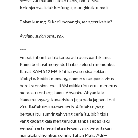
please
? Air mataku sudah habis, tak tersisa.
Kelenjarnya tidak berfungsi, mungkin ikut mati.
Dalam kurung. Si kecil menangis, mengertikah ia?
Ayahmu sudah pergi, nak.
***
Empat tahun berlalu tanpa ada pengganti kamu.
Kamu berhasil menyedot habis seluruh memoriku.
Ibarat RAM 512 MB, kini hanya tersisa sekian
kilobyte. Sedikit memang, namun seumpama virus
berekstension .exe, RAM milikku ini terus-menerus
meracau tentang kamu. Abyan
ku
. Abyan kita.
Namamu
sayang,
kuwariskan juga pada jagoan kecil
kita. Refleksimu secara utuh. Alis lebat yang
bertaut itu, sumringah yang ceria itu, bibir tipis
yang kadang kala mengerucut tanpa sebab (aku
gemas) serta helai hitam legam yang berantakan
manakala dihembus semilir. Tuhan Maha Adil—