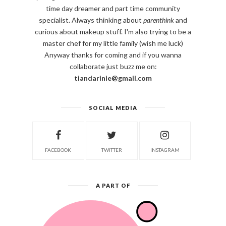
time day dreamer and part time community
specialist. Always thinking about
parenthink
and
curious about makeup stuff. I'm also trying to be a
master chef for my little family (wish me luck)
Anyway thanks for coming and if you wanna
collaborate just buzz me on:
tiandarinie@gmail.com
SOCIAL MEDIA
FACEBOOK
TWITTER
INSTAGRAM
A PART OF