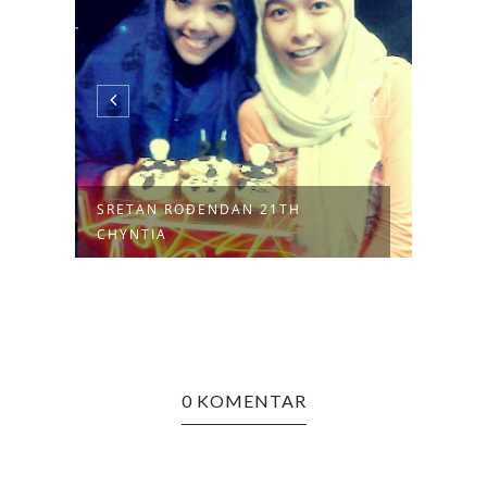
SRETAN ROĐENDAN 21TH
SEPA
CHYNTIA
0 KOMENTAR