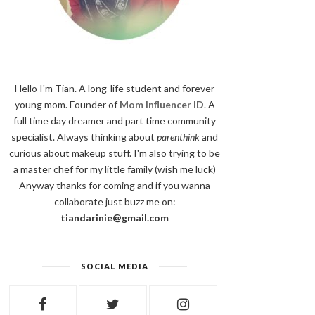
Hello I'm Tian. A long-life student and forever
young mom. Founder of
Mom Influencer ID
. A
full time day dreamer and part time community
specialist. Always thinking about
parenthink
and
curious about makeup stuff. I'm also trying to be
a master chef for my little family (wish me luck)
Anyway thanks for coming and if you wanna
collaborate just buzz me on:
tiandarinie@gmail.com
SOCIAL MEDIA