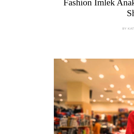
Fashion Imlek Anak
S
BY KAT