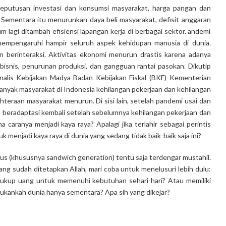
keputusan investasi dan konsumsi masyarakat, harga pangan dan
. Sementara itu menurunkan daya beli masyarakat, defisit anggaran
m lagi ditambah efisiensi lapangan kerja di berbagai sektor. andemi
mempengaruhi hampir seluruh aspek kehidupan manusia di dunia.
n berinteraksi. Aktivitas ekonomi menurun drastis karena adanya
bisnis, penurunan produksi, dan gangguan rantai pasokan. Dikutip
Analis Kebijakan Madya Badan Kebijakan Fiskal (BKF) Kementerian
yak masyarakat di Indonesia kehilangan pekerjaan dan kehilangan
eraan masyarakat menurun. Di sisi lain, setelah pandemi usai dan
lu beradaptasi kembali setelah sebelumnya kehilangan pekerjaan dan
 caranya menjadi kaya raya? Apalagi jika terlahir sebagai perintis
menjadi kaya raya di dunia yang sedang tidak baik-baik saja ini?
inus (khususnya sandwich generation) tentu saja terdengar mustahil.
ng sudah ditetapkan Allah, mari coba untuk menelusuri lebih dulu:
 cukup uang untuk memenuhi kebutuhan sehari-hari? Atau memiliki
ukankah dunia hanya sementara? Apa sih yang dikejar?