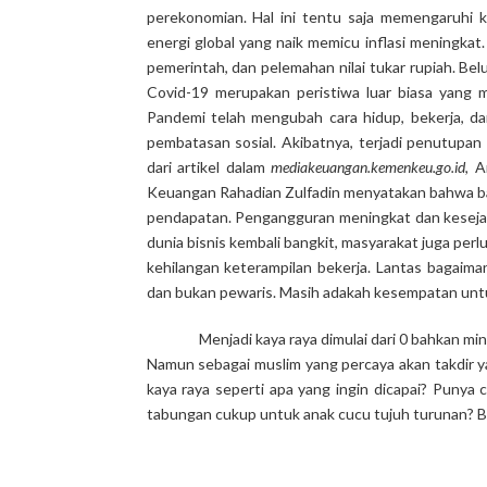
perekonomian. Hal ini tentu saja memengaruhi 
energi global yang naik memicu inflasi meningkat
pemerintah, dan pelemahan nilai tukar rupiah. Belu
Covid-19 merupakan peristiwa luar biasa yang 
Pandemi telah mengubah cara hidup, bekerja, da
pembatasan sosial. Akibatnya, terjadi penutupan 
dari artikel dalam
mediakeuangan.kemenkeu.go.id
, 
Keuangan Rahadian Zulfadin menyatakan bahwa ban
pendapatan. Pengangguran meningkat dan kesejaht
dunia bisnis kembali bangkit, masyarakat juga per
kehilangan keterampilan bekerja. Lantas bagaimana
dan bukan pewaris. Masih adakah kesempatan untuk 
Menjadi kaya raya dimulai dari 0 bahkan m
Namun sebagai muslim yang percaya akan takdir ya
kaya raya seperti apa yang ingin dicapai? Punya
tabungan cukup untuk anak cucu tujuh turunan? B