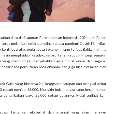
dasarkan data dari Laporan Perekonomian Indonesia 2024 oleh Badan
 terus melambat sejak pemulihan pasca pandemi Covid-19. Inflasi
rkontribusi atas perlambatan ekonomi yang terjadi. Bahkan hingga
 masih menghadapi ketidakpastian. Tensi geopolitik yang semakin
u yang masih tinggi menyebabkan arus modal keluar dari negara-
 besar pada perputaran roda ekonomi dan juga bisa dirasakan oleh
ok Gulai yang biasanya jadi langganan sarapan dan mangkal dekat
00 rupiah menjadi 16.000. Mungkin bukan angka yang besar, namun
da penambahan biaya 25.000 setiap bulannya. Mulai terlihat kan,
adapi tantangan eksternal dan internal yang akan menekan