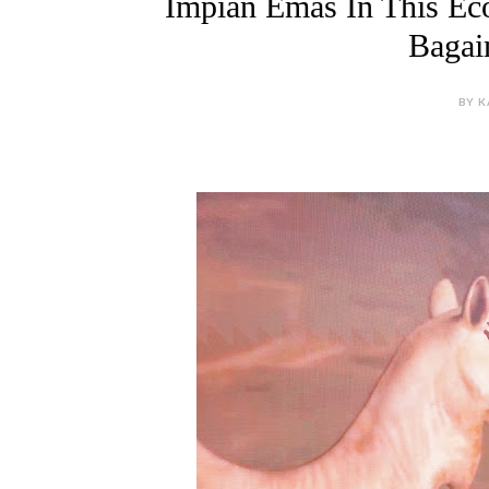
Impian Emas In This Ec
Bagai
BY K