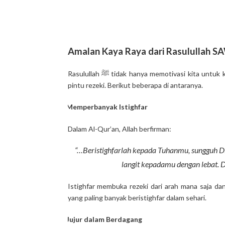
Amalan Kaya Raya dari Rasulullah S
Rasulullah ﷺ tidak hanya memotivasi kita untuk kaya, tapi juga mencontohkan amalan-amalan yang dapat membuka
pintu rezeki. Berikut beberapa di antaranya.
Memperbanyak Istighfar
·
Dalam Al-Qur’an, Allah berfirman:
“…Beristighfarlah kepada Tuhanmu, sungguh 
langit kepadamu dengan lebat
Istighfar membuka rezeki dari arah mana saja dan
yang paling banyak beristighfar dalam sehari.
Jujur dalam Berdagang
·