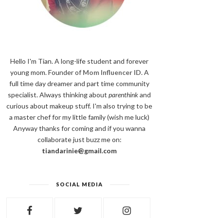
Hello I'm Tian. A long-life student and forever
young mom. Founder of
Mom Influencer ID
. A
full time day dreamer and part time community
specialist. Always thinking about
parenthink
and
curious about makeup stuff. I'm also trying to be
a master chef for my little family (wish me luck)
Anyway thanks for coming and if you wanna
collaborate just buzz me on:
tiandarinie@gmail.com
SOCIAL MEDIA