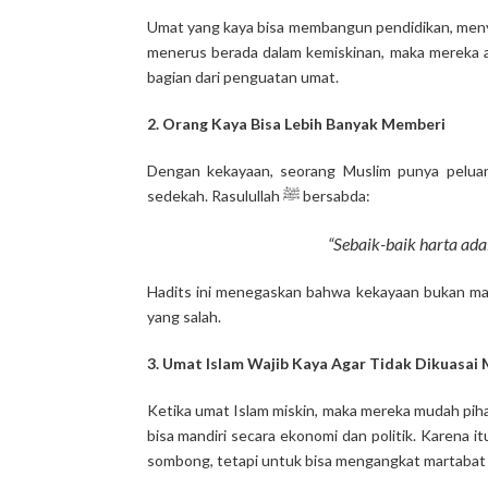
Umat yang kaya bisa membangun pendidikan, menya
menerus berada dalam kemiskinan, maka mereka a
bagian dari penguatan umat.
2. Orang Kaya Bisa Lebih Banyak Memberi
Dengan kekayaan, seorang Muslim punya peluang
sedekah. Rasulullah ﷺ bersabda:
“Sebaik-baik harta adal
Hadits ini menegaskan bahwa kekayaan bukan masa
yang salah.
3. Umat Islam Wajib Kaya Agar Tidak Dikuasai
Ketika umat Islam miskin, maka mereka mudah piha
bisa mandiri secara ekonomi dan politik. Karena 
sombong, tetapi untuk bisa mengangkat martabat I