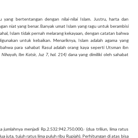
u yang bertentangan dengan nilai-nilai Islam. Justru, harta dan
engan niat yang benar. Banyak umat Islam yang ragu untuk berambisi
hal, Islam tidak pernah melarang kekayaan, dengan catatan bahwa
 digunakan untuk kebaikan. Menariknya, Islam adalah agama yang
n bahwa para sahabat Rasul adalah orang kaya seperti Utsman ibn
 Nihayah, Ibn Katsir, Juz 7, hal. 214)
dana yang dimiliki oleh sahabat
a jumlahnya menjadi Rp.2.532.942.750.000,- (dua triliun, lima ratus
ua juta, tujuh ratus lima puluh ribu Rupiah). Perhitungan di atas bisa