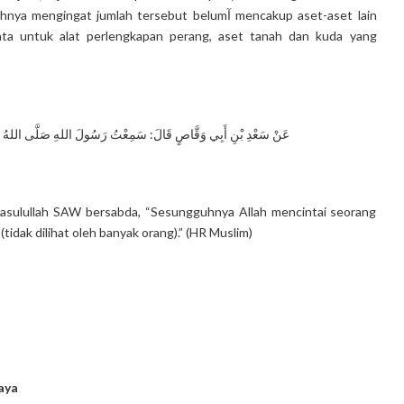
gat jumlah tersebut belumآ mencakup aset-aset lain
nta untuk alat perlengkapan perang, aset tanah dan kuda yang
عَنْ سَعْدِ بْنِ أَبِي وَقَّاصٍ قَالَ: سَمِعْتُ رَسُولَ اللهِ صَلَّى اللهُ عَلَيْهِ و
Rasulullah SAW bersabda, “Sesungguhnya Allah mencintai seorang
idak dilihat oleh banyak orang).” (HR Muslim)
aya