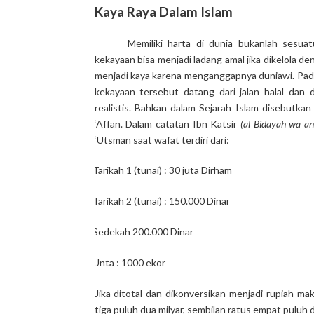
Kaya Raya Dalam Islam
Memiliki harta di dunia bukanlah sesuat
kekayaan bisa menjadi ladang amal jika dikelola d
menjadi kaya karena menganggapnya duniawi. Pada
kekayaan tersebut datang dari jalan halal dan
realistis. Bahkan dalam Sejarah Islam disebutka
‘Affan. Dalam catatan Ibn Katsir
(al Bidayah wa an
‘Utsman saat wafat terdiri dari:
Tarikah 1 (tunai) : 30 juta Dirham
·
Tarikah 2 (tunai) : 150.000 Dinar
·
Sedekah 200.000 Dinar
·
Unta : 1000 ekor
·
Jika ditotal dan dikonversikan menjadi rupiah mak
tiga puluh dua milyar, sembilan ratus empat puluh d