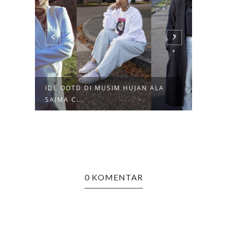
IDE OOTD DI MUSIM HUJAN ALA
FASH
SAIMA C...
0 KOMENTAR