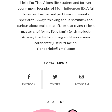
Hello I'm Tian. A long-life student and forever
young mom. Founder of
Mom Influencer ID
. A full
time day dreamer and part time community
specialist. Always thinking about
parenthink
and
curious about makeup stuff. I'm also trying to be a
master chef for my little family (wish me luck)
Anyway thanks for coming and if you wanna
collaborate just buzz me on:
tiandarinie@gmail.com
SOCIAL MEDIA
FACEBOOK
TWITTER
INSTAGRAM
A PART OF