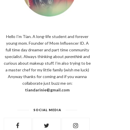
Hello I'm Tian. A long-life student and forever
young mom. Founder of
Mom Influencer ID
. A
full time day dreamer and part time community
specialist. Always thinking about
parenthink
and
curious about makeup stuff. I'm also trying to be
a master chef for my little family (wish me luck)
Anyway thanks for coming and if you wanna
collaborate just buzz me on:
tiandarinie@gmail.com
SOCIAL MEDIA