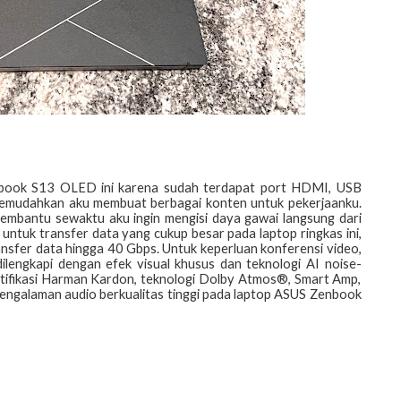
book S13 OLED ini karena sudah terdapat port HDMI, USB
emudahkan aku membuat berbagai konten untuk pekerjaanku.
bantu sewaktu aku ingin mengisi daya gawai langsung dari
untuk transfer data yang cukup besar pada laptop ringkas ini,
nsfer data hingga 40 Gbps. Untuk keperluan konferensi video,
dilengkapi dengan efek visual khusus dan teknologi AI noise-
ertifikasi Harman Kardon, teknologi Dolby Atmos®, Smart Amp,
ngalaman audio berkualitas tinggi pada laptop ASUS Zenbook