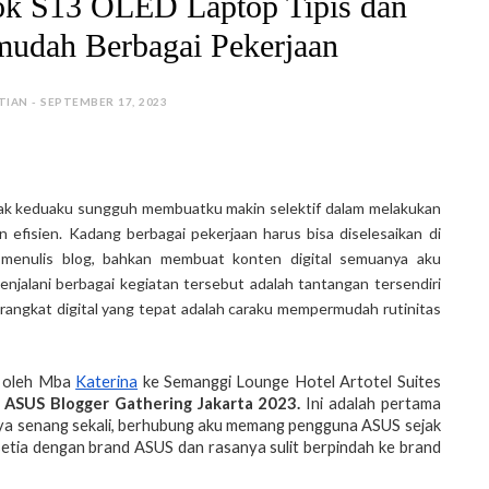
k S13 OLED Laptop Tipis dan
udah Berbagai Pekerjaan
TIAN - SEPTEMBER 17, 2023
anak keduaku sungguh membuatku makin selektif dalam melakukan
 efisien. Kadang berbagai pekerjaan harus bisa diselesaikan di
 menulis blog, bahkan membuat konten digital semuanya aku
njalani berbagai kegiatan tersebut adalah tantangan tersendiri
rangkat digital yang tepat adalah caraku mempermudah rutinitas
g oleh Mba
Katerina
ke Semanggi Lounge Hotel Artotel Suites
a
ASUS Blogger Gathering Jakarta 2023.
Ini adalah pertama
nya senang sekali, berhubung aku memang pengguna ASUS sejak
setia dengan brand ASUS dan rasanya sulit berpindah ke brand